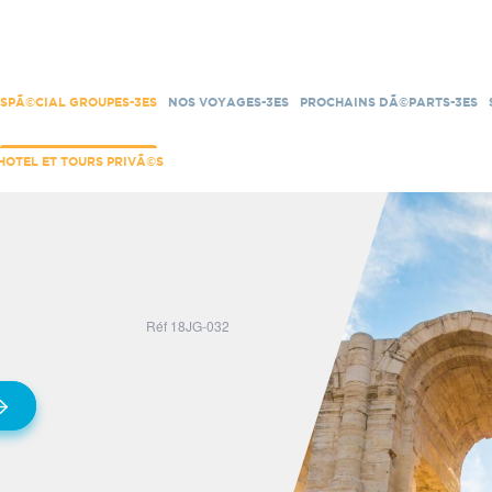
text-cookies.
opposer-cookies
lien-cookies
ou
accept-cookies
tel-client
SPÃ©CIAL GROUPES-3ES
NOS VOYAGES-3ES
PROCHAINS DÃ©PARTS-3ES
HOTEL ET TOURS PRIVÃ©S
Réf 18JG-032