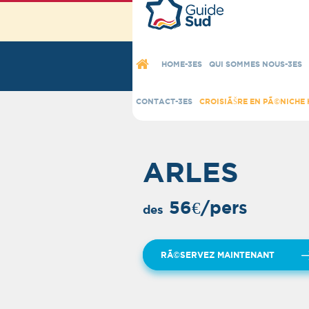
nos-avis
HOME-3ES
QUI SOMMES NOUS-3ES
CONTACT-3ES
CROISIÃŠRE EN PÃ©NICHE 
ARLES
56€/pers
des
RÃ©SERVEZ MAINTENANT