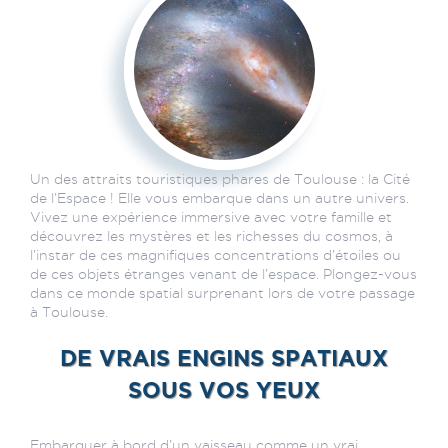
Un des attraits touristiques phares de Toulouse : la Cité
de l’Espace ! Elle vous embarque dans un autre univers.
Vivez une expérience immersive avec votre famille et
découvrez les mystères et les richesses du cosmos, à
l’instar de ces magnifiques concentrations d’étoiles ou
de ces objets étranges venant de l’espace. Plongez-vous
dans ce monde spatial surprenant lors de votre passage
à Toulouse.
DE VRAIS ENGINS SPATIAUX
SOUS VOS YEUX
Embarquer à bord d’un vaisseau comme un vrai