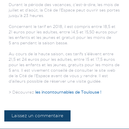
Durant la période des vacances, c’est-à-dire, les mois de
juillet et d’août, la Cité de l’Espace peut ouvrir ses portes
jusqu’à 23 heures.
Concernant le tarif en 2018, il est compris entre 18,5 et
21 euros pour les adultes, entre 14,5 et 15,50 euros pour
les enfants et les jeunes et gratuit pour les moins de
5 ans pendant la saison basse.
Au cours de la haute saison, ces tarifs s’élèvent entre
21,5 et 24 euros pour les adultes, entre 15 et 17,5 euros
pour les enfants et les jeunes, gratuits pour les moins de
5 ans. Il est vivement conseillé de consulter le site web
de la Cité de l’Espace avant de vous y rendre. Il est
d’ailleurs possible de réserver une visite guidée.
> Découvrez
les incontournables de Toulouse !
Laissez un commentaire