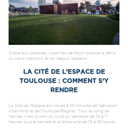
Grâce aux satellites, visionnez de façon précise la terre
où nous habitons, et ce, depuis l’espace !
LA CITÉ DE L’ESPACE DE
TOULOUSE : COMMENT S’Y
RENDRE
La Cité de l’Espace est située à 25 minutes de l’aéroport
international de Toulouse-Blagnac. Tout au long de
l’année, il est ouvert du lundi au vendredi de 10 à 17
heures, puis le samedi et le dimanche de 10 à 18 heures.