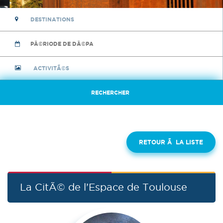
RETOUR Ã LA LISTE
La CitÃ© de l’Espace de Toulouse