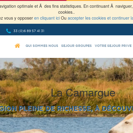
navigation optimale et Ã des fins statistiques. En continuant Ã navigu
cookies..
ez vous y opposer
en cliquant ici
Ou
accepter les cookies et continuer l
33 (0)6 89 57 41 31
QUI SOMMES NOUS
SEJOUR GROUPES
VOTRE SEJOUR PRIVE
La Camargue
 PLEINE DE RICHESSE, À DÉCOUVRIR