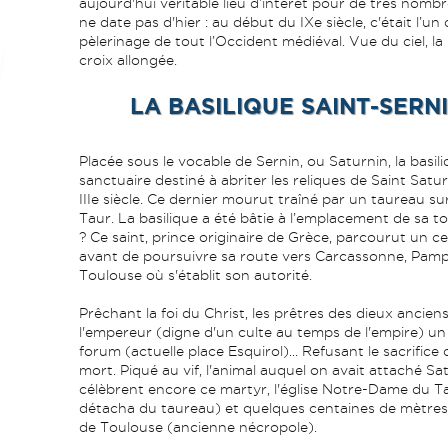
aujourd'hui véritable lieu d’intérêt pour de très nom
ne date pas d'hier : au début du IXe siècle, c'était l’u
pèlerinage de tout l’Occident médiéval. Vue du ciel, la
croix allongée.
LA BASILIQUE SAINT-SERNIN
Placée sous le vocable de Sernin, ou Saturnin, la basil
sanctuaire destiné à abriter les reliques de Saint Sat
IIIe siècle. Ce dernier mourut traîné par un taureau su
Taur. La basilique a été bâtie à l’emplacement de sa t
? Ce saint, prince originaire de Grèce, parcourut un c
avant de poursuivre sa route vers Carcassonne, Pampe
Toulouse où s'établit son autorité.
Prêchant la foi du Christ, les prêtres des dieux ancien
l'empereur (digne d'un culte au temps de l'empire) un
forum (actuelle place Esquirol)... Refusant le sacrifice
mort. Piqué au vif, l'animal auquel on avait attaché Sa
célèbrent encore ce martyr, l'église Notre-Dame du Ta
détacha du taureau) et quelques centaines de mètres pl
de Toulouse (ancienne nécropole).