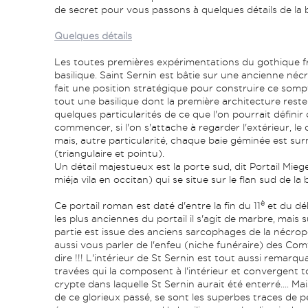
de secret pour vous passons à quelques détails de la b
Quelques détails
Les toutes premières expérimentations du gothique fr
basilique. Saint Sernin est bâtie sur une ancienne néc
fait une position stratégique pour construire ce somp
tout une basilique dont la première architecture res
quelques particularités de ce que l'on pourrait défini
commencer, si l'on s'attache à regarder l'extérieur, le
mais, autre particularité, chaque baie géminée est su
(triangulaire et pointu).
Un détail majestueux est la porte sud, dit Portail Miege
miéja vila en occitan) qui se situe sur le flan sud de la b
è
Ce portail roman est daté d'entre la fin du 11
et du dé
les plus anciennes du portail il s'agit de marbre, mais
partie est issue des anciens sarcophages de la nécro
aussi vous parler de l'enfeu (niche funéraire) des Comt
dire !!! L'intérieur de St Sernin est tout aussi remarqu
travées qui la composent à l'intérieur et convergent 
crypte dans laquelle St Sernin aurait été enterré.... 
de ce glorieux passé, se sont les superbes traces de p