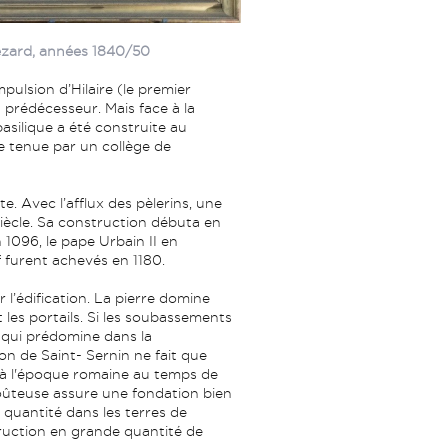
ézard, années 1840/50
impulsion d’Hilaire (le premier
prédécesseur. Mais face à la
asilique a été construite au
le tenue par un collège de
e. Avec l’afflux des pèlerins, une
 siècle. Sa construction débuta en
 1096, le pape Urbain II en
f furent achevés en 1180.
r l’édification. La pierre domine
 les portails. Si les soubassements
au qui prédomine dans la
ion de Saint- Sernin ne fait que
e à l'époque romaine au temps de
coûteuse assure une fondation bien
e quantité dans les terres de
ruction en grande quantité de