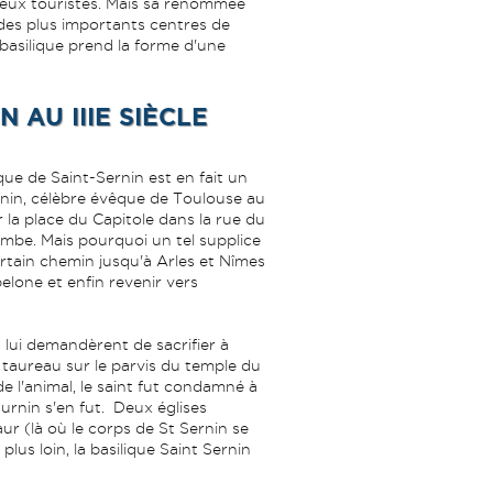
breux touristes. Mais sa renommée
n des plus importants centres de
 basilique prend la forme d'une
 AU IIIE SIÈCLE
ique de Saint-Sernin est en fait un
urnin, célèbre évêque de Toulouse au
r la place du Capitole dans la rue du
ombe. Mais pourquoi un tel supplice
ertain chemin jusqu'à Arles et Nîmes
lone et enfin revenir vers
s lui demandèrent de sacrifier à
 taureau sur le parvis du temple du
 de l'animal, le saint fut condamné à
turnin s'en fut. Deux églises
ur (là où le corps de St Sernin se
us loin, la basilique Saint Sernin