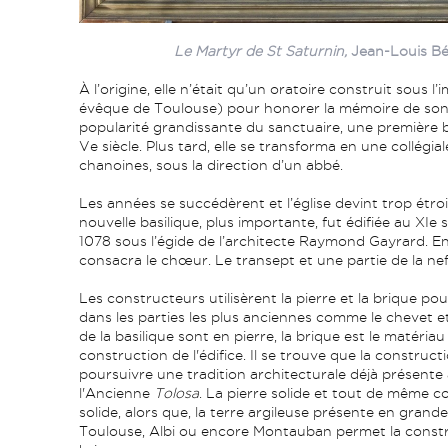
Le Martyr de St Saturnin,
Jean-Louis B
À l’origine, elle n’était qu’un oratoire construit sous l’
évêque de Toulouse) pour honorer la mémoire de son 
popularité grandissante du sanctuaire, une première b
Ve siècle. Plus tard, elle se transforma en une collégia
chanoines, sous la direction d’un abbé.
Les années se succédèrent et l’église devint trop étroit
nouvelle basilique, plus importante, fut édifiée au XIe
1078 sous l’égide de l’architecte Raymond Gayrard. En
consacra le chœur. Le transept et une partie de la ne
Les constructeurs utilisèrent la pierre et la brique pou
dans les parties les plus anciennes comme le chevet et
de la basilique sont en pierre, la brique est le matéri
construction de l'édifice. Il se trouve que la construct
poursuivre une tradition architecturale déjà présent
l'Ancienne
Tolosa
. La pierre solide et tout de même 
solide, alors que, la terre argileuse présente en grand
Toulouse, Albi ou encore Montauban permet la const