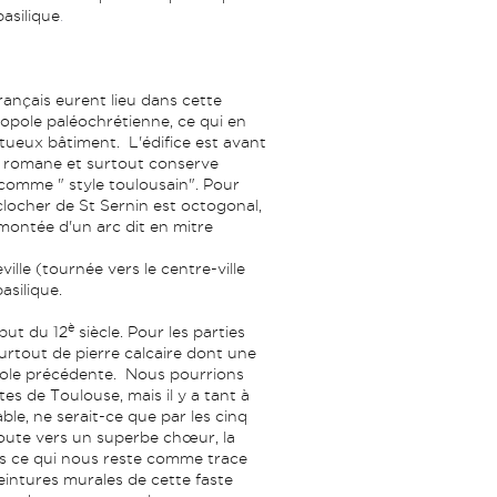
asilique
.
ançais eurent lieu dans cette
ropole paléochrétienne, ce qui en
tueux bâtiment. L'édifice est avant
te romane et surtout conserve
r comme " style toulousain". Pour
 clocher de St Sernin est octogonal,
rmontée d'un arc dit en mitre
ville (tournée vers le centre-ville
asilique.
è
but du 12
siècle. Pour les parties
 surtout de pierre calcaire dont une
pole précédente. Nous pourrions
es de Toulouse, mais il y a tant à
able, ne serait-ce que par les cinq
toute vers un superbe chœur, la
Mais ce qui nous reste comme trace
eintures murales de cette faste