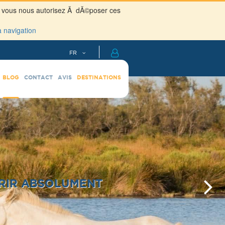
er, vous nous autorisez Ã dÃ©poser ces
a navigation
BLOG
CONTACT
AVIS
DESTINATIONS
 ABSOLUMENT